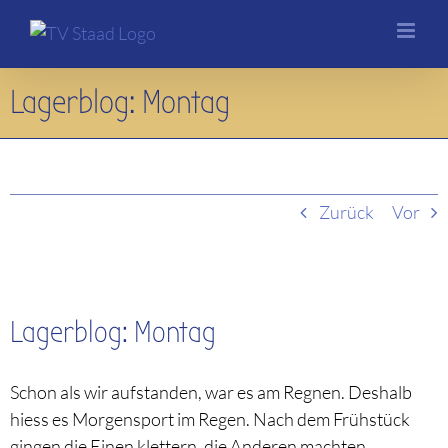
Skip
to
content
Lagerblog: Montag
Zurück
Vor
Lagerblog: Montag
Schon als wir aufstanden, war es am Regnen. Deshalb
hiess es Morgensport im Regen. Nach dem Frühstück
gingen die Einen klettern, die Anderen machten